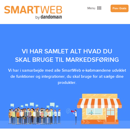
Menu
Prøv Gratis
VI HAR SAMLET ALT HVAD DU
SKAL BRUGE TIL MARKEDSFØRING
Vi har i samarbejde med alle SmartWeb e-købmændene udviklet
de funktioner og integrationer, du skal bruge for at sælge dine
produkter.