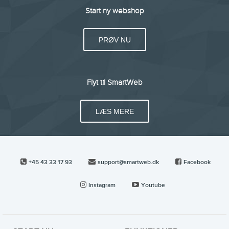
Start ny webshop
PRØV NU
Flyt til SmartWeb
LÆS MERE
+45 43 33 17 93
support@smartweb.dk
Facebook
Instagram
Youtube