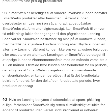
produkter fra sine pris-og produktlister.
9.2
SmartWeb er berettiget til at vurdere, hvorvidt kunden benytter
SmartWebs produkter efter hensigten. Såfremt kunden
overbelaster sin Løsning i en sådan grad, at det påvirker
SmartWebs platform uhensigtsmæssigt, kan SmartWeb til enhver
tid midlertidigt lukke for adgangen til den pågældende Løsning
uden varsel. SmartWeb bestræber sig altid på at kontakte kunden,
med henblik på at justere kundens forbrug eller tilbyde kunden en
alternativ Løsning. Såfremt kunden ikke ønsker at justere forbruget
eller acceptere en alternativ Løsninger, er SmartWeb berettiget til
at opsige kundens Abonnementsaftale med en måneds varsel fra d.
1. i en måned. I tilfælde hvor kunden har forudbetalt for en periode,
der afbrydes af SmartWebs opsigelse grundet ovenstående
omstændigheder, er kunden berettiget til at få det forudbetalte
beløb refunderet, for den del af den forudbetalte periode, hvor
produktet er opsagt.
9.3
Hvis en Løsning benyttes til udsendelse af spam, phishing
el.lign. forbeholder SmartWeb sig retten til midlertidigt at lukke for
adgang til produktet uden varsel, indtil problemet er udbedret.