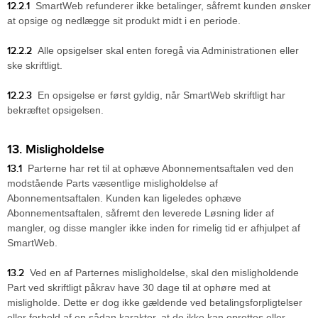
12.2.1
SmartWeb refunderer ikke betalinger, såfremt kunden ønsker
at opsige og nedlægge sit produkt midt i en periode.
12.2.2
Alle opsigelser skal enten foregå via Administrationen eller
ske skriftligt.
12.2.3
En opsigelse er først gyldig, når SmartWeb skriftligt har
bekræftet opsigelsen.
13. Misligholdelse
13.1
Parterne har ret til at ophæve Abonnementsaftalen ved den
modstående Parts væsentlige misligholdelse af
Abonnementsaftalen. Kunden kan ligeledes ophæve
Abonnementsaftalen, såfremt den leverede Løsning lider af
mangler, og disse mangler ikke inden for rimelig tid er afhjulpet af
SmartWeb.
13.2
Ved en af Parternes misligholdelse, skal den misligholdende
Part ved skriftligt påkrav have 30 dage til at ophøre med at
misligholde. Dette er dog ikke gældende ved betalingsforpligtelser
eller forhold af en sådan karakter, at de ikke kan oprettes eller