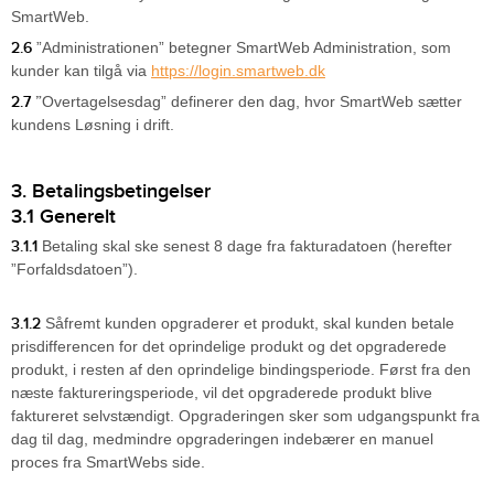
SmartWeb.
2.6
”Administrationen” betegner SmartWeb Administration, som
kunder kan tilgå via
https://login.smartweb.dk
2.7
”
Overtagelsesdag” definerer den dag, hvor SmartWeb sætter
kundens Løsning i drift.
3. Betalingsbetingelser
3.1 Generelt
3.1.1
Betaling skal ske senest 8 dage fra fakturadatoen (herefter
”Forfaldsdatoen”).
3.1.2
Såfremt kunden opgraderer et produkt, skal kunden betale
prisdifferencen for det oprindelige produkt og det opgraderede
produkt, i resten af den oprindelige bindingsperiode. Først fra den
næste faktureringsperiode, vil det opgraderede produkt blive
faktureret selvstændigt. Opgraderingen sker som udgangspunkt fra
dag til dag, medmindre opgraderingen indebærer en manuel
proces fra SmartWebs side.