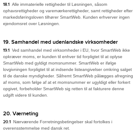
18.1
Alle immaterielle rettigheder til Løsningen, såsom
ophavsrettigheder og varemærkerettigheder, samt rettigheder efter
markedsføringsloven tilhører SmartWeb. Kunden erhverver ingen
ejendomsret over Løsningen.
19. Samhandel med udenlandske virksomheder
19.1
Ved samhandel med virksomheder i EU, hvor SmartWeb ikke
opkræver moms, er kunden til enhver tid forpligtet til at oplyse
SmartWeb med gyldigt momsnummer. SmartWeb er ifølge
lovgivningen forpligtet til at indsende listeangivelser omkring salget
til de danske myndigheder. Såfremt SmartWeb pålægges afregning
af moms, som følge af at et momsnummer er ugyldigt eller forkert
opgivet, forbeholder SmartWeb sig retten til at fakturere denne
udgift videre til kunden.
20. Værneting
20.1
Nærværende Forretningsbetingelser skal fortolkes i
overensstemmelse med dansk ret.