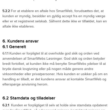
5.2.2
For at etablere en aftale hos SmartWeb, forudsættes det, at
kunden er myndig, besidder en gyldig accept fra en myndig værge
eller er et registreret selskab. Såfremt dette ikke er tilfældet, kan en
aftale ikke etableres.
6. Kundens ansvar
6.1 Generelt
6.1.1
Kunden er forpligtet til at overholde god skik og orden ved
anvendelsen af SmartWebs Løsninger. God skik og orden betyder
bredt fortolket, at kunden ikke må benytte SmartWebs ydelser til at
bryde dansk lovgivning eller på nogen måde genere andre
virksomheder eller privatpersoner. Hvis kunden er usikker på om en
handling er tilladt, er det kundens ansvar at kontakte SmartWeb og
efterspørge anvisning herom.
6.2 Stamdata og tilladelser
6.2.1
Kunden er forpligtiget til selv at holde sine stamdata opdateret