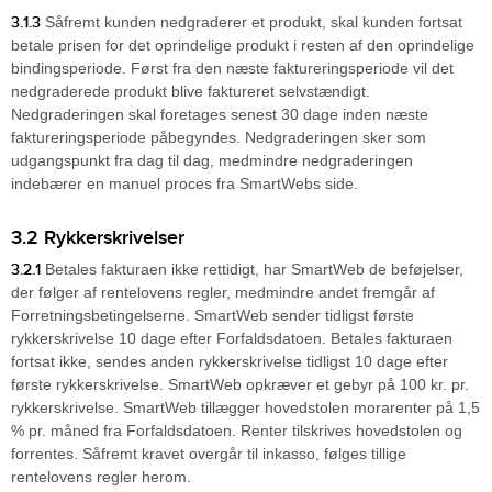
3.1.3
Såfremt kunden nedgraderer et produkt, skal kunden fortsat
betale prisen for det oprindelige produkt i resten af den oprindelige
bindingsperiode. Først fra den næste faktureringsperiode vil det
nedgraderede produkt blive faktureret selvstændigt.
Nedgraderingen skal foretages senest 30 dage inden næste
faktureringsperiode påbegyndes. Nedgraderingen sker som
udgangspunkt fra dag til dag, medmindre nedgraderingen
indebærer en manuel proces fra SmartWebs side.
3.2 Rykkerskrivelser
3.2.1
Betales fakturaen ikke rettidigt, har SmartWeb de beføjelser,
der følger af rentelovens regler, medmindre andet fremgår af
Forretningsbetingelserne. SmartWeb sender tidligst første
rykkerskrivelse 10 dage efter Forfaldsdatoen. Betales fakturaen
fortsat ikke, sendes anden rykkerskrivelse tidligst 10 dage efter
første rykkerskrivelse. SmartWeb opkræver et gebyr på 100 kr. pr.
rykkerskrivelse. SmartWeb tillægger hovedstolen morarenter på 1,5
% pr. måned fra Forfaldsdatoen. Renter tilskrives hovedstolen og
forrentes. Såfremt kravet overgår til inkasso, følges tillige
rentelovens regler herom.