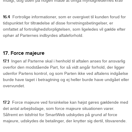
muligt, dog uden på nogen måde at omgå myndighedernes krav
16.4
Fortrolige informationer, som er overgivet til kunden forud for
tidspunktet for tiltrædelse af disse forretningsbetingelser, er
omfattet af fortrolighedsforpligtelsen, som ligeledes vil gælde efter
ophør af Parternes indbyrdes aftaleforhold.
17. Force majeure
17.1
Ingen af Parterne skal i henhold til aftalen anses for ansvarlig
overfor den modstående Part, for så vidt angår forhold, der ligger
udenfor Partens kontrol, og som Parten ikke ved aftalens indgåelse
burde have taget i betragtning og ej heller burde have undgået eller
overvundet.
17.2
Force majeure ved forsinkelse kan højst gøres gældende med
det antal arbejdsdage, som force majeure situationen varer.
Såfremt en tidsfrist for SmartWeb udskydes på grund af force
majeure, udskydes de betalinger, der knytter sig dertil, tilsvarende.