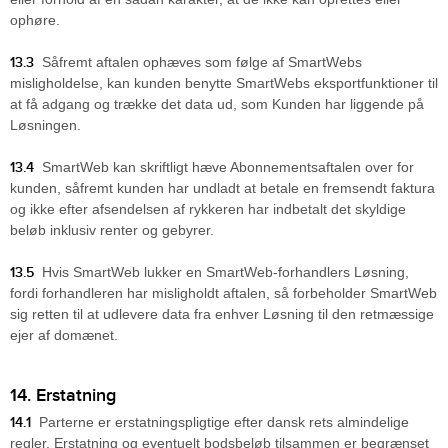
ophøre.
13.3
Såfremt aftalen ophæves som følge af SmartWebs
misligholdelse, kan kunden benytte SmartWebs eksportfunktioner til
at få adgang og trække det data ud, som Kunden har liggende på
Løsningen.
13.4
SmartWeb kan skriftligt hæve Abonnementsaftalen over for
kunden, såfremt kunden har undladt at betale en fremsendt faktura
og ikke efter afsendelsen af rykkeren har indbetalt det skyldige
beløb inklusiv renter og gebyrer.
13.5
Hvis SmartWeb lukker en SmartWeb-forhandlers Løsning,
fordi forhandleren har misligholdt aftalen, så forbeholder SmartWeb
sig retten til at udlevere data fra enhver Løsning til den retmæssige
ejer af domænet.
14. Erstatning
14.1
Parterne er erstatningspligtige efter dansk rets almindelige
regler. Erstatning og eventuelt bodsbeløb tilsammen er begrænset