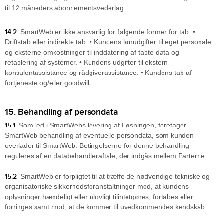
til 12 måneders abonnementsvederlag.
14.2
SmartWeb er ikke ansvarlig for følgende former for tab: •
Driftstab eller indirekte tab. • Kundens lønudgifter til eget personale
og eksterne omkostninger til inddatering af tabte data og
retablering af systemer. • Kundens udgifter til ekstern
konsulentassistance og rådgiverassistance. • Kundens tab af
fortjeneste og/eller goodwill.
15. Behandling af persondata
15.1
Som led i SmartWebs levering af Løsningen, foretager
SmartWeb behandling af eventuelle persondata, som kunden
overlader til SmartWeb. Betingelserne for denne behandling
reguleres af en databehandleraftale, der indgås mellem Parterne.
15.2
SmartWeb er forpligtet til at træffe de nødvendige tekniske og
organisatoriske sikkerhedsforanstaltninger mod, at kundens
oplysninger hændeligt eller ulovligt tilintetgøres, fortabes eller
forringes samt mod, at de kommer til uvedkommendes kendskab.