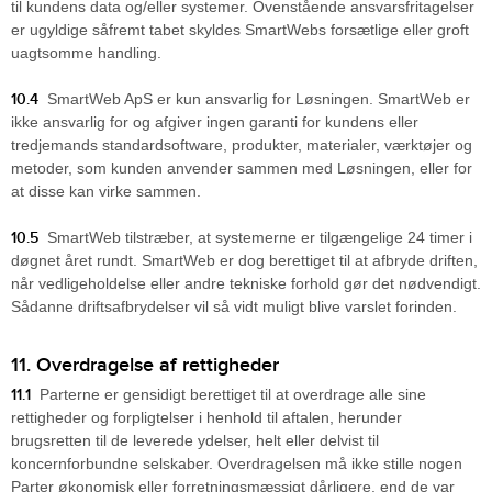
til kundens data og/eller systemer. Ovenstående ansvarsfritagelser
er ugyldige såfremt tabet skyldes SmartWebs forsætlige eller groft
uagtsomme handling.
10.4
SmartWeb ApS er kun ansvarlig for Løsningen. SmartWeb er
ikke ansvarlig for og afgiver ingen garanti for kundens eller
tredjemands standardsoftware, produkter, materialer, værktøjer og
metoder, som kunden anvender sammen med Løsningen, eller for
at disse kan virke sammen.
10.5
SmartWeb tilstræber, at systemerne er tilgængelige 24 timer i
døgnet året rundt. SmartWeb er dog berettiget til at afbryde driften,
når vedligeholdelse eller andre tekniske forhold gør det nødvendigt.
Sådanne driftsafbrydelser vil så vidt muligt blive varslet forinden.
11. Overdragelse af rettigheder
11.1
Parterne er gensidigt berettiget til at overdrage alle sine
rettigheder og forpligtelser i henhold til aftalen, herunder
brugsretten til de leverede ydelser, helt eller delvist til
koncernforbundne selskaber. Overdragelsen må ikke stille nogen
Parter økonomisk eller forretningsmæssigt dårligere, end de var