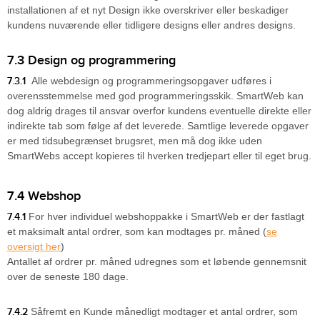
installationen af et nyt Design ikke overskriver eller beskadiger
kundens nuværende eller tidligere designs eller andres designs.
7.3 Design og programmering
7.3.1
Alle webdesign og programmeringsopgaver udføres i
overensstemmelse med god programmeringsskik. SmartWeb kan
dog aldrig drages til ansvar overfor kundens eventuelle direkte eller
indirekte tab som følge af det leverede. Samtlige leverede opgaver
er med tidsubegrænset brugsret, men må dog ikke uden
SmartWebs accept kopieres til hverken tredjepart eller til eget brug.
7.4 Webshop
7.4.1
For hver individuel webshoppakke i SmartWeb er der fastlagt
et maksimalt antal ordrer, som kan modtages pr. måned (
se
oversigt her
)
Antallet af ordrer pr. måned udregnes som et løbende gennemsnit
over de seneste 180 dage.
7.4.2
Såfremt en Kunde månedligt modtager et antal ordrer, som