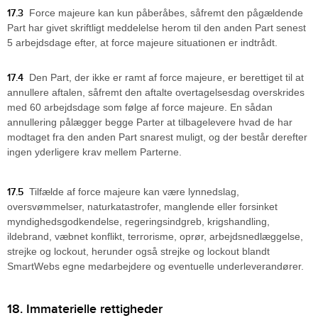
17.3
Force majeure kan kun påberåbes, såfremt den pågældende
Part har givet skriftligt meddelelse herom til den anden Part senest
5 arbejdsdage efter, at force majeure situationen er indtrådt.
17.4
Den Part, der ikke er ramt af force majeure, er berettiget til at
annullere aftalen, såfremt den aftalte overtagelsesdag overskrides
med 60 arbejdsdage som følge af force majeure. En sådan
annullering pålægger begge Parter at tilbagelevere hvad de har
modtaget fra den anden Part snarest muligt, og der består derefter
ingen yderligere krav mellem Parterne.
17.5
Tilfælde af force majeure kan være lynnedslag,
oversvømmelser, naturkatastrofer, manglende eller forsinket
myndighedsgodkendelse, regeringsindgreb, krigshandling,
ildebrand, væbnet konflikt, terrorisme, oprør, arbejdsnedlæggelse,
strejke og lockout, herunder også strejke og lockout blandt
SmartWebs egne medarbejdere og eventuelle underleverandører.
18. Immaterielle rettigheder