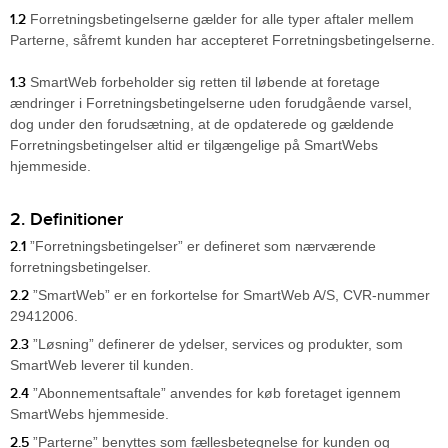
1.2
Forretningsbetingelserne gælder for alle typer aftaler mellem
Parterne, såfremt kunden har accepteret Forretningsbetingelserne.
1.3
SmartWeb forbeholder sig retten til løbende at foretage
ændringer i Forretningsbetingelserne uden forudgående varsel,
dog under den forudsætning, at de opdaterede og gældende
Forretningsbetingelser altid er tilgængelige på SmartWebs
hjemmeside.
2. Definitioner
2.1
”Forretningsbetingelser” er defineret som nærværende
forretningsbetingelser.
2.2
”SmartWeb” er en forkortelse for SmartWeb A/S, CVR-nummer
29412006.
2.3
”Løsning” definerer de ydelser, services og produkter, som
SmartWeb leverer til kunden.
2.4
”Abonnementsaftale” anvendes for køb foretaget igennem
SmartWebs hjemmeside.
2.5
”Parterne” benyttes som fællesbetegnelse for kunden og