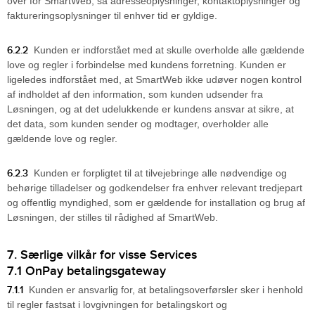
over for SmartWeb, så adresseoplysninger, kontaktoplysninger og
faktureringsoplysninger til enhver tid er gyldige.
6.2.2
Kunden er indforstået med at skulle overholde alle gældende
love og regler i forbindelse med kundens forretning. Kunden er
ligeledes indforstået med, at SmartWeb ikke udøver nogen kontrol
af indholdet af den information, som kunden udsender fra
Løsningen, og at det udelukkende er kundens ansvar at sikre, at
det data, som kunden sender og modtager, overholder alle
gældende love og regler.
6.2.3
Kunden er forpligtet til at tilvejebringe alle nødvendige og
behørige tilladelser og godkendelser fra enhver relevant tredjepart
og offentlig myndighed, som er gældende for installation og brug af
Løsningen, der stilles til rådighed af SmartWeb.
7. Særlige vilkår for visse Services
7.1 OnPay betalingsgateway
7.1.1
Kunden er ansvarlig for, at betalingsoverførsler sker i henhold
til regler fastsat i lovgivningen for betalingskort og