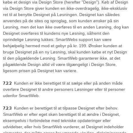
købe et design via Design Store (herefter ”Design”). Køb af Design
via Design Store giver kunden en ikke-overdragelig, ikke-eksklusiv
ret til at benytte Designet på Løsningen. Designet kan således
anvendes på de sites og sproglag, som kunden ønsker på sin
Løsning, men det kan ikke overføres til en anden Løsning, dog kan
Designet overføres til kundens nye Løsning, såfremt den
oprindelige Løsning lukkes. SmartWebs support kan være
behjælpelig hermed mod et gebyr på kr. 199. Ønsker kunden at
bruge Designet på en ny Løsning, skal kunden købe et nyt Design
til den pågældende Løsning. SmartWeb garanterer ikke, at det
pågældende Design altid vil være tilgængeligt i Design Store,
ligesom prisen på Designet kan variere.
7.2.2
Kunden er ikke berettiget til at sælge eller på anden måde
overføre Designet til andre personers Løsninger eller til personer
udenfor SmartWeb.
7.2.3
Kunden er berettiget til at tilpasse Designet efter behov.
SmartWeb er efter eget skøn berettiget til at ændre i Designet,
eksempelvis i forbindelse med tekniske opdateringer eller
udvidelser, eller hvis SmartWeb vurderer, at Designet indeholder
elementer, der måtte anses for værende ulovlige, diskriminerende,