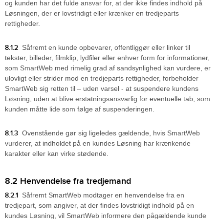
og kunden har det fulde ansvar for, at der ikke findes indhold på
Løsningen, der er lovstridigt eller krænker en tredjeparts
rettigheder.
8.1.2
Såfremt en kunde opbevarer, offentliggør eller linker til
tekster, billeder, filmklip, lydfiler eller enhver form for informationer,
som SmartWeb med rimelig grad af sandsynlighed kan vurdere, er
ulovligt eller strider mod en tredjeparts rettigheder, forbeholder
SmartWeb sig retten til – uden varsel - at suspendere kundens
Løsning, uden at blive erstatningsansvarlig for eventuelle tab, som
kunden måtte lide som følge af suspenderingen.
8.1.3
Ovenstående gør sig ligeledes gældende, hvis SmartWeb
vurderer, at indholdet på en kundes Løsning har krænkende
karakter eller kan virke stødende.
8.2 Henvendelse fra tredjemand
8.2.1
Såfremt SmartWeb modtager en henvendelse fra en
tredjepart, som angiver, at der findes lovstridigt indhold på en
kundes Løsning, vil SmartWeb informere den pågældende kunde