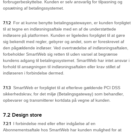
forbrugerbeskyttelse. Kunden er selv ansvarlig for tilpasning og
opsætning af betalingssystemet.
7.1.2
For at kunne benytte betalingsgatewayen, er kunden forpligtet
til at tegne en indløsningsaftale med en af de understøttede
indløsere på platformen. Kunden er ligeledes forpligtet til at gøre
sig bekendt med regler, gebyrer og andet, som er foreskrevet af
den pågældende indløser. Ved overtrædelse af indløsningsaftalen,
forbeholder SmartWeb sig retten til uden varsel at begrænse
kundens adgang til betalingssystemet. SmartWeb har intet ansvar i
forhold til ansøgningen til indløsningsaftalen eller krav stillet af
indløseren i forbindelse dermed.
7.1.3
SmartWeb er forpligtet til at efterleve gældende PCI DSS
sikkerhedskrav, for det miljø (Betalingsgateway) som behandler,
opbevarer og transmitterer kortdata på vegne af kunden.
7.2 Design store
7.2.1
I forbindelse med eller efter indgåelse af en
Abonnementsaftale hos SmartWeb har kunden mulighed for at