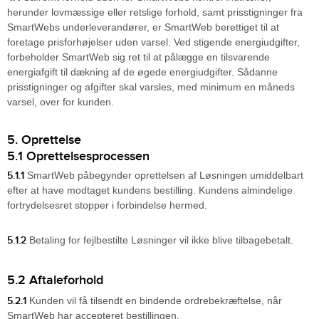
herunder lovmæssige eller retslige forhold, samt prisstigninger fra
SmartWebs underleverandører, er SmartWeb berettiget til at
foretage prisforhøjelser uden varsel. Ved stigende energiudgifter,
forbeholder SmartWeb sig ret til at pålægge en tilsvarende
energiafgift til dækning af de øgede energiudgifter. Sådanne
prisstigninger og afgifter skal varsles, med minimum en måneds
varsel, over for kunden.
5. Oprettelse
5.1 Oprettelsesprocessen
5.1.1
SmartWeb påbegynder oprettelsen af Løsningen umiddelbart
efter at have modtaget kundens bestilling. Kundens almindelige
fortrydelsesret stopper i forbindelse hermed.
5.1.2
Betaling for fejlbestilte Løsninger vil ikke blive tilbagebetalt.
5.2 Aftaleforhold
5.2.1
Kunden vil få tilsendt en bindende ordrebekræftelse, når
SmartWeb har accepteret bestillingen.