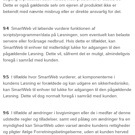
Dette er også gældende selv om ejeren af produktet ikke er
bekendt med nævnte misbrug eller er direkte ansvarlig for det.
9.4
SmartWeb vil løbende vurdere funktionen af
scripts/programmer/data på Løsningen, som eventuelt kan belaste
servere eller forårsage nedbrud. Hvis dette er tilfældet, kan
SmartWeb til enhver tid midlertidigt lukke for adgangen til den
pågældende Løsning. Dette vil, såfremt det er muligt, almindeligvis
foregå i samråd med kunden.
9.5
I tilfælde hvor SmartWeb vurderer, at komponenterne i
kundens Løsning er forældede og kan udgøre en sikkerhedsrisiko,
kan SmartWeb til enhver tid lukke for adgangen til den pågældende
Løsning. Dette vil dog normalt foregå i samråd med kunden.
9.6
I tilfælde af ændringer i lovgivningen eller de i medfør af denne
udstedte regler og tilladelser, samt ved pålæg om ændringer fra en
myndighed kan SmartWeb uden varsel ændre kundens rettigheder
og pligter ifølge Forretningsbetingelserne, uden at kunden herved