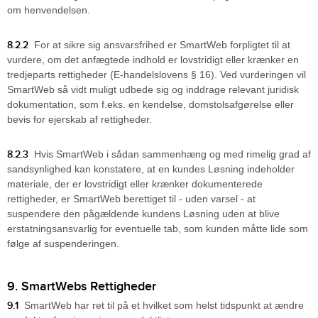
om henvendelsen.
8.2.2
For at sikre sig ansvarsfrihed er SmartWeb forpligtet til at
vurdere, om det anfægtede indhold er lovstridigt eller krænker en
tredjeparts rettigheder (E-handelslovens § 16). Ved vurderingen vil
SmartWeb så vidt muligt udbede sig og inddrage relevant juridisk
dokumentation, som f.eks. en kendelse, domstolsafgørelse eller
bevis for ejerskab af rettigheder.
8.2.3
Hvis SmartWeb i sådan sammenhæng og med rimelig grad af
sandsynlighed kan konstatere, at en kundes Løsning indeholder
materiale, der er lovstridigt eller krænker dokumenterede
rettigheder, er SmartWeb berettiget til - uden varsel - at
suspendere den pågældende kundens Løsning uden at blive
erstatningsansvarlig for eventuelle tab, som kunden måtte lide som
følge af suspenderingen.
9. SmartWebs Rettigheder
9.1
SmartWeb har ret til på et hvilket som helst tidspunkt at ændre