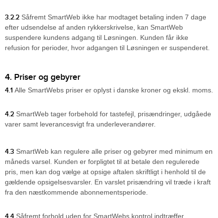
3.2.2
Såfremt SmartWeb ikke har modtaget betaling inden 7 dage
efter udsendelse af anden rykkerskrivelse, kan SmartWeb
suspendere kundens adgang til Løsningen. Kunden får ikke
refusion for perioder, hvor adgangen til Løsningen er suspenderet.
4. Priser og gebyrer
4.1
Alle SmartWebs priser er oplyst i danske kroner og ekskl. moms.
4.2
SmartWeb tager forbehold for tastefejl, prisændringer, udgåede
varer samt leverancesvigt fra underleverandører.
4.3
SmartWeb kan regulere alle priser og gebyrer med minimum en
måneds varsel. Kunden er forpligtet til at betale den regulerede
pris, men kan dog vælge at opsige aftalen skriftligt i henhold til de
gældende opsigelsesvarsler. En varslet prisændring vil træde i kraft
fra den næstkommende abonnementsperiode.
4.4
Såfremt forhold uden for SmartWebs kontrol indtræffer,