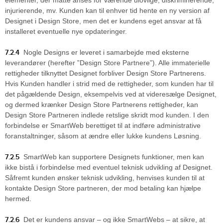
injurierende, mv. Kunden kan til enhver tid hente en ny version af
Designet i Design Store, men det er kundens eget ansvar at få
installeret eventuelle nye opdateringer.
7.2.4
Nogle Designs er leveret i samarbejde med eksterne
leverandører (herefter ”Design Store Partnere”). Alle immaterielle
rettigheder tilknyttet Designet forbliver Design Store Partnerens.
Hvis Kunden handler i strid med de rettigheder, som kunden har til
det pågældende Design, eksempelvis ved at videresælge Designet,
og dermed krænker Design Store Partnerens rettigheder, kan
Design Store Partneren indlede retslige skridt mod kunden. I den
forbindelse er SmartWeb berettiget til at indføre administrative
foranstaltninger, såsom at ændre eller lukke kundens Løsning.
7.2.5
SmartWeb kan supportere Designets funktioner, men kan
ikke bistå i forbindelse med eventuel teknisk udvikling af Designet.
Såfremt kunden ønsker teknisk udvikling, henvises kunden til at
kontakte Design Store partneren, der mod betaling kan hjælpe
hermed.
7.2.6
Det er kundens ansvar – og ikke SmartWebs – at sikre, at