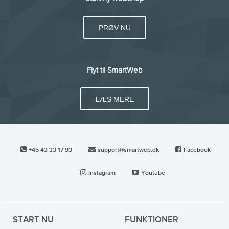
PRØV NU
Flyt til SmartWeb
LÆS MERE
+45 43 33 17 93
support@smartweb.dk
Facebook
Instagram
Youtube
START NU
FUNKTIONER