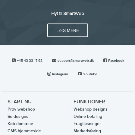
Flyt til SmartWeb
LÆS MERE
+45 43 33 17 93
support@smartweb.dk
Facebook
Instagram
Youtube
START NU
FUNKTIONER
Prøv webshop
Webshop designs
Se designs
Online betaling
Køb domæne
Fragtløsninger
CMS hjemmeside
Markedsføring