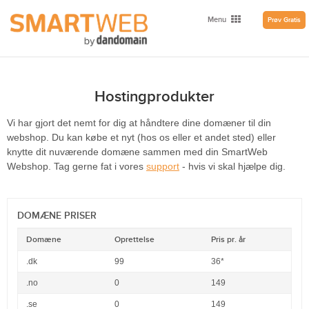
Menu
Prøv Gratis
Hostingprodukter
Vi har gjort det nemt for dig at håndtere dine domæner til din
webshop. Du kan købe et nyt (hos os eller et andet sted) eller
knytte dit nuværende domæne sammen med din SmartWeb
Webshop. Tag gerne fat i vores
support
- hvis vi skal hjælpe dig.
DOMÆNE PRISER
Domæne
Oprettelse
Pris pr. år
.dk
99
36*
.no
0
149
.se
0
149