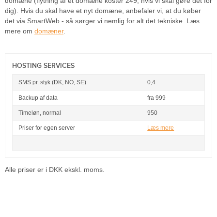
domæne (flytning af et domæne koster 249, hvis vi skal gøre det for
dig). Hvis du skal have et nyt domæne, anbefaler vi, at du køber
det via SmartWeb - så sørger vi nemlig for alt det tekniske. Læs
mere om
domæner
.
HOSTING SERVICES
SMS pr. styk (DK, NO, SE)
0,4
Backup af data
fra 999
Timeløn, normal
950
Priser for egen server
Læs mere
Alle priser er i DKK ekskl. moms.